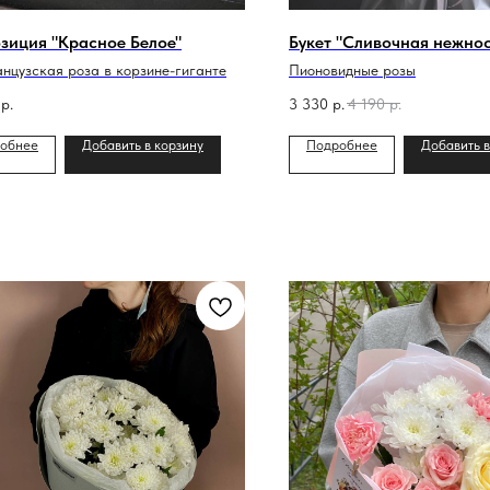
зиция "Красное Белое"
Букет "Сливочная нежнос
анцузская роза в корзине-гиганте
Пионовидные розы
р.
3 330
р.
4 190
р.
обнее
Добавить в корзину
Подробнее
Добавить в