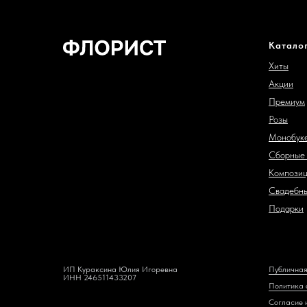
Катало
Хиты
Акции
Премиум
Розы
Монобук
Сборные 
Компози
Свадебны
Подарки
ИП Кураксина Юлия Игоревна
Публичная
ИНН 246511433207
Политика 
Согласие 