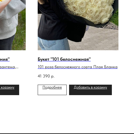
ния"
Букет "101 белоснежная"
изантема,
101 роза белоснежного сорта Плая Бланка
41 390
р.
 корзину
Подробнее
Добавить в корзину