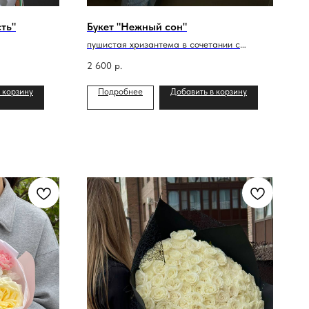
ть"
Букет "Нежный сон"
пушистая хризантема в сочетании с
диантусами
2 600
р.
 корзину
Подробнее
Добавить в корзину