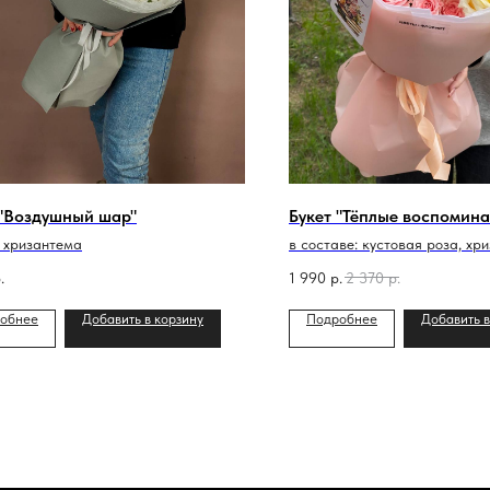
 "Воздушный шар"
Букет "Тёплые воспомина
 хризантема
в составе: кустовая роза, хр
пионовидная роза и диантусы
.
1 990
р.
2 370
р.
обнее
Добавить в корзину
Подробнее
Добавить в