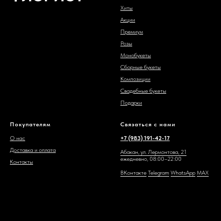
Хиты
Акции
Премиум
Розы
Монобукеты
Сборные букеты
Композиции
Свадебные букеты
Подарки
Покупателям
Связаться с нами
О нас
+7 (983) 191-42-17
Доставка и оплата
Абакан, ул. Лермонтова, 21
ежедневно, 08:00–22:00
Контакты
ВКонтакте
Telegram
WhatsAp
p
MAX