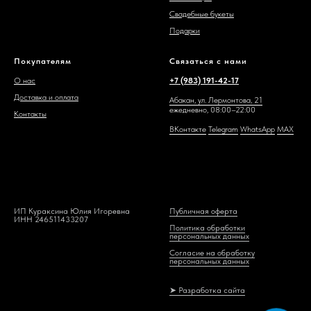
Свадебные букеты
Подарки
Покупателям
Связаться с нами
О нас
+7 (983) 191-42-17
Доставка и оплата
Абакан, ул. Лермонтова, 21
ежедневно, 08:00–22:00
Контакты
ВКонтакте
Telegram
WhatsAp
p
MAX
ИП Кураксина Юлия Игоревна
Публичная оферта
ИНН 246511433207
Политика обработки
персональных данных
Согласие на обработку
персональных данных
➤ Разработка сайта