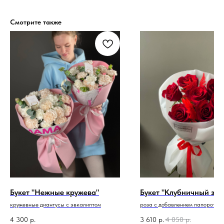
Смотрите также
Букет "Нежные кружева"
Букет "Клубничный зеф
кружевные диантусы с эвкалиптом
роза с добавлением папоротни
4 300
р.
3 610
р.
4 050
р.