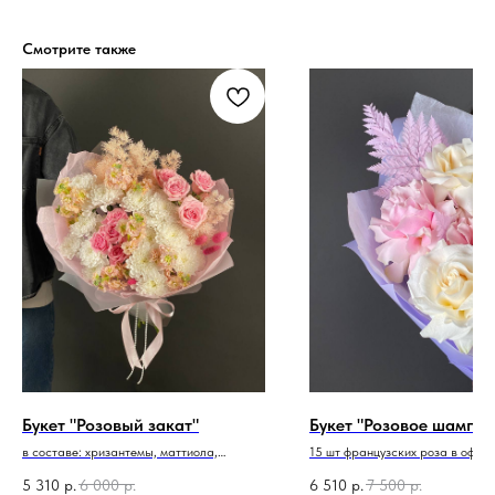
Смотрите также
Букет "Розовый закат"
Букет "Розовое шампан
в составе: хризантемы, маттиола,
15 шт французских роза в офор
кустовые розы, стабилизированный
папоротником
аспарагус, лагурус
5 310
р.
6 000
р.
6 510
р.
7 500
р.