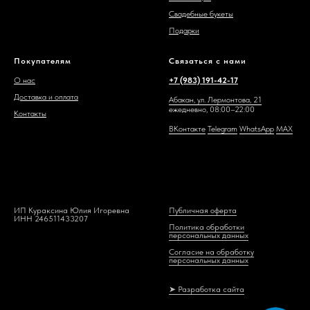
Свадебные букеты
Подарки
Покупателям
Связаться с нами
О нас
+7 (983) 191-42-17
Доставка и оплата
Абакан, ул. Лермонтова, 21
ежедневно, 08:00–22:00
Контакты
ВКонтакте
Telegram
WhatsAp
p
MAX
ИП Кураксина Юлия Игоревна
Публичная оферта
ИНН 246511433207
Политика обработки
персональных данных
Согласие на обработку
персональных данных
➤ Разработка сайта