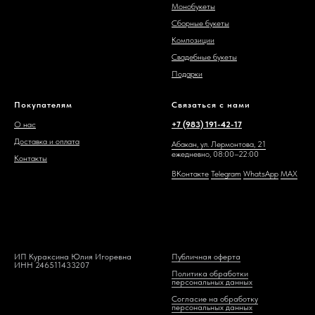
Монобукеты
Сборные букеты
Композиции
Свадебные букеты
Подарки
Покупателям
Связаться с нами
О нас
+7 (983) 191-42-17
Доставка и оплата
Абакан, ул. Лермонтова, 21
ежедневно, 08:00–22:00
Контакты
ВКонтакте
Telegram
WhatsAp
p
MAX
ИП Кураксина Юлия Игоревна
Публичная оферта
ИНН 246511433207
Политика обработки
персональных данных
Согласие на обработку
персональных данных