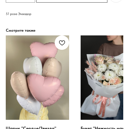
51 роза Эквадор
Смотрите также
Шарик "Сердце/Звезда"
Букет "Нежность мамы