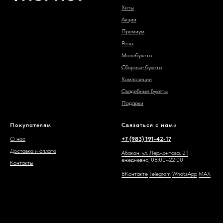
Хиты
Акции
Премиум
Розы
Монобукеты
Сборные букеты
Композиции
Свадебные букеты
Подарки
Покупателям
Связаться с нами
О нас
+7 (983) 191-42-17
Доставка и оплата
Абакан, ул. Лермонтова, 21
ежедневно, 08:00–22:00
Контакты
ВКонтакте
Telegram
WhatsAp
p
MAX