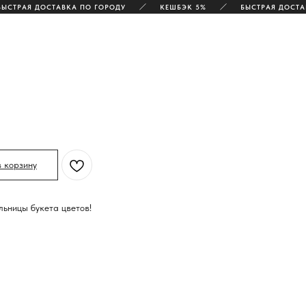
ТРАЯ ДОСТАВКА ПО ГОРОДУ
КЕШБЭК 5%
БЫСТРАЯ ДОСТАВК
в корзину
ьницы букета цветов!