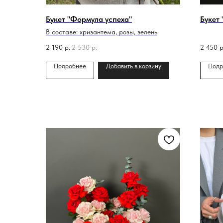
Букет "Формула успеха"
Букет 
В составе: хризантема, розы, зелень
2 190
р.
2 530
р.
2 450
р
Подробнее
Добавить в корзину
Подр