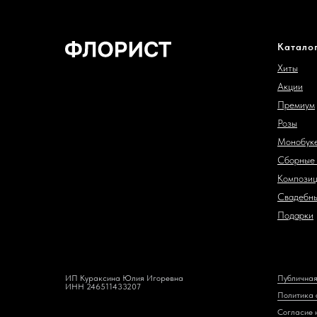
Катало
Хиты
Акции
Премиум
Розы
Монобук
Сборные 
Компози
Свадебны
Подарки
ИП Кураксина Юлия Игоревна
Публичная
ИНН 246511433207
Политика 
Согласие 