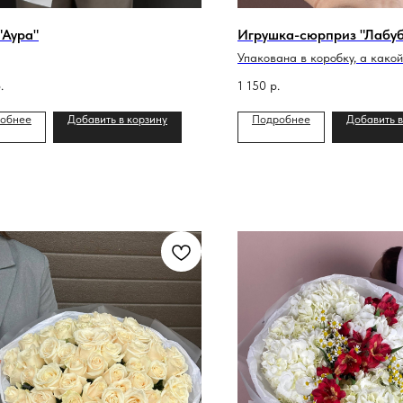
"Аура"
Игрушка-сюрприз "Лабуб
Упакована в коробку, а какой
- это сюрприз!
.
1 150
р.
обнее
Добавить в корзину
Подробнее
Добавить в