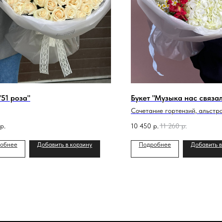
"51 роза"
Букет "Музыка нас связа
Сочетание гортензий, альстр
полевых ромашек
р.
10 450
р.
11 260
р.
обнее
Добавить в корзину
Подробнее
Добавить в