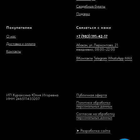
Свадебные букеты
Подарки
Покупателям
Связаться с нами
О нас
+7 (983) 191-42-17
Доставка и оплата
Абакан, ул. Лермонтова, 21
ежедневно, 08:00–22:00
Контакты
ВКонтакте
Telegram
WhatsAp
p
MAX
ИП Кураксина Юлия Игоревна
Публичная оферта
ИНН 246511433207
Политика обработки
персональных данных
Согласие на обработку
персональных данных
➤ Разработка сайта