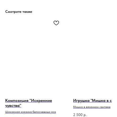
Смотрите также
Композиция "Искренние
Игрушка "Мишка в сви
чувства"
Мишка в вязанном свитере
Шикарная корзина белоснежных роз
2 500
р.