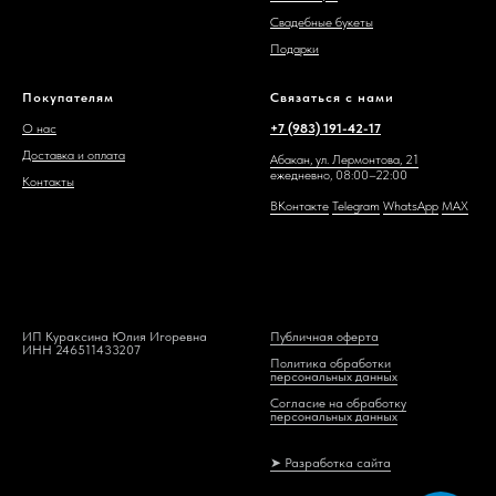
Свадебные букеты
Подарки
Покупателям
Связаться с нами
О нас
+7 (983) 191-42-17
Доставка и оплата
Абакан, ул. Лермонтова, 21
ежедневно, 08:00–22:00
Контакты
ВКонтакте
Telegram
WhatsAp
p
MAX
ИП Кураксина Юлия Игоревна
Публичная оферта
ИНН 246511433207
Политика обработки
персональных данных
Согласие на обработку
персональных данных
➤ Разработка сайта