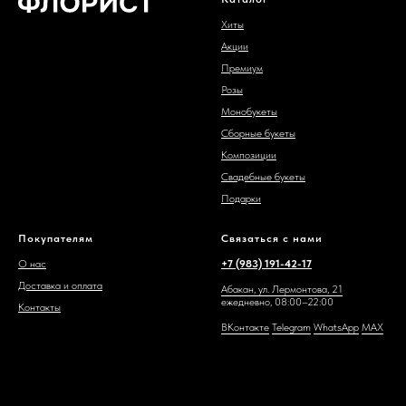
Хиты
Акции
Премиум
Розы
Монобукеты
Сборные букеты
Композиции
Свадебные букеты
Подарки
Покупателям
Связаться с нами
О нас
+7 (983) 191-42-17
Доставка и оплата
Абакан, ул. Лермонтова, 21
ежедневно, 08:00–22:00
Контакты
ВКонтакте
Telegram
WhatsAp
p
MAX