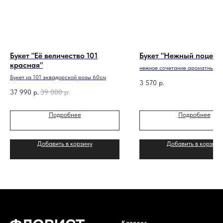
Букет "Её величество 101
Букет "Нежный поцелу
красная"
нежное сочетание ароматных ц
Букет из 101 эквадорской розы 60см
3 570
р.
37 990
р.
39 000
р.
Подробнее
Подробнее
Добавить в корзину
Добавить в корзину
Каталог