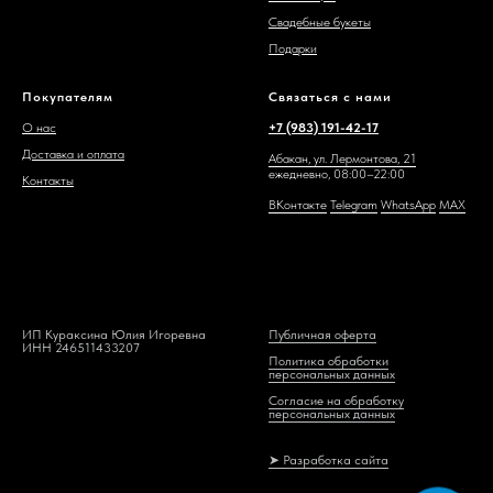
Свадебные букеты
Подарки
Покупателям
Связаться с нами
О нас
+7 (983) 191-42-17
Доставка и оплата
Абакан, ул. Лермонтова, 21
ежедневно, 08:00–22:00
Контакты
ВКонтакте
Telegram
WhatsAp
p
MAX
ИП Кураксина Юлия Игоревна
Публичная оферта
ИНН 246511433207
Политика обработки
персональных данных
Согласие на обработку
персональных данных
➤ Разработка сайта