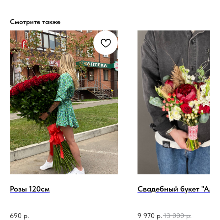
Смотрите также
Розы 120см
Свадебный букет "Аля 
690
р.
9 970
р.
13 000
р.