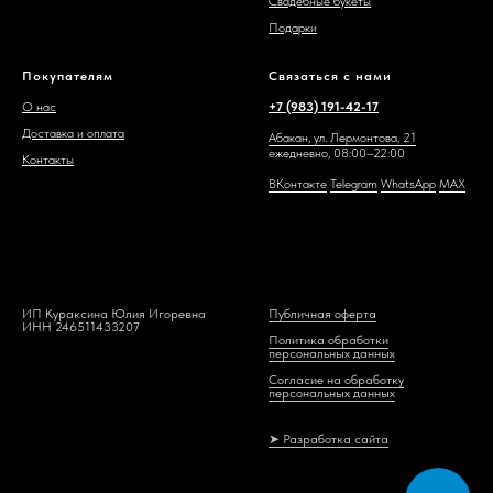
Свадебные букеты
Подарки
Покупателям
Связаться с нами
О нас
+7 (983) 191-42-17
Доставка и оплата
Абакан, ул. Лермонтова, 21
ежедневно, 08:00–22:00
Контакты
ВКонтакте
Telegram
WhatsAp
p
MAX
ИП Кураксина Юлия Игоревна
Публичная оферта
ИНН 246511433207
Политика обработки
персональных данных
Согласие на обработку
персональных данных
➤ Разработка сайта