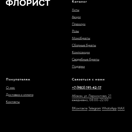
Каталог
Хиты
Акции
Премиум
Розы
Монобукеты
Сборные букеты
Композиции
Свадебные букеты
Подарки
Покупателям
Связаться с нами
О нас
+7 (983) 191-42-17
Доставка и оплата
Абакан, ул. Лермонтова, 21
ежедневно, 08:00–22:00
Контакты
ВКонтакте
Telegram
WhatsAp
p
MAX