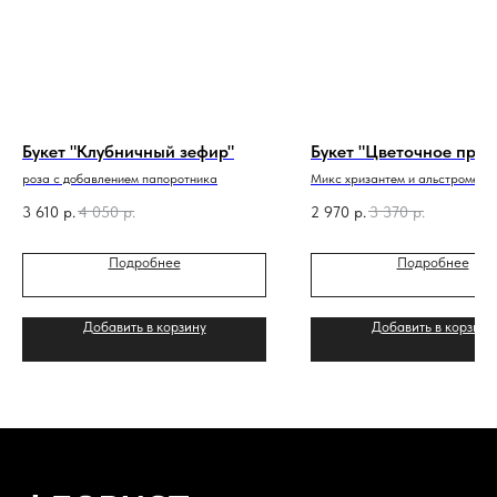
Букет "Клубничный зефир"
Букет "Цветочное прал
роза с добавлением папоротника
Микс хризантем и альстромери
3 610
р.
4 050
р.
2 970
р.
3 370
р.
Подробнее
Подробнее
Добавить в корзину
Добавить в корзину