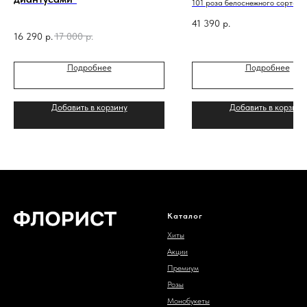
101 роза белоснежного сорта П
Бланка
41 390
р.
16 290
р.
17 000
р.
Подробнее
Подробнее
Добавить в корзину
Добавить в корзину
Каталог
Хиты
Акции
Премиум
Розы
Монобукеты