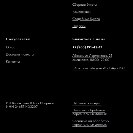
Сборные букеты
Композиции
Свадебные букеты
Подарки
Покупателям
Связаться с нами
О нас
+7 (983) 191-42-17
Доставка и оплата
Абакан, ул. Лермонтова, 21
ежедневно, 08:00–22:00
Контакты
ВКонтакте
Telegram
WhatsAp
p
MAX
ИП Кураксина Юлия Игоревна
Публичная оферта
ИНН 246511433207
Политика обработки
персональных данных
Согласие на обработку
персональных данных