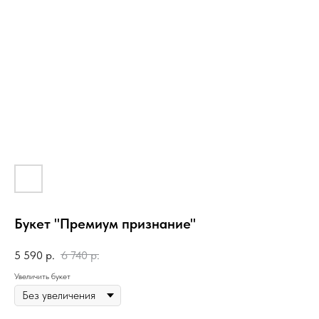
Букет "Премиум признание"
5 590
р.
6 740
р.
Увеличить букет