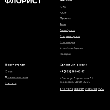
Хиты
Акции
Премиум
Розы
Монобукеты
Сборные букеты
Композиции
Свадебные букеты
Подарки
Покупателям
Связаться с нами
О нас
+7 (983) 191-42-17
Доставка и оплата
Абакан, ул. Лермонтова, 21
ежедневно, 08:00–22:00
Контакты
ВКонтакте
Telegram
WhatsAp
p
MAX