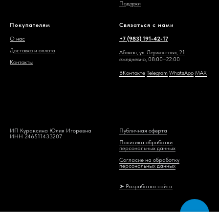
Подарки
Покупателям
Связаться с нами
О нас
+7 (983) 191-42-17
Доставка и оплата
Абакан, ул. Лермонтова, 21
ежедневно, 08:00–22:00
Контакты
ВКонтакте
Telegram
WhatsAp
p
MAX
ИП Кураксина Юлия Игоревна
Публичная оферта
ИНН 246511433207
Политика обработки
персональных данных
Согласие на обработку
персональных данных
➤ Разработка сайта